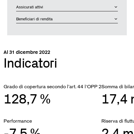
Assicurati attivi
Beneficiari di rendita
Al 31 dicembre 2022
Indicatori
Grado di copertura secondo l’art. 44 l'OPP 2
Somma di bila
128,7
%
17,4
Performance
Riserva di flu
-7,5
%
2,4
m